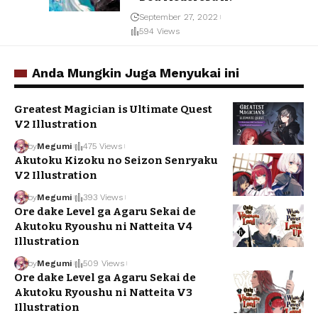
September 27, 2022
594 Views
Anda Mungkin Juga Menyukai ini
Greatest Magician is Ultimate Quest
V2 Illustration
by
Megumi
475 Views
Akutoku Kizoku no Seizon Senryaku
V2 Illustration
by
Megumi
393 Views
Ore dake Level ga Agaru Sekai de
Akutoku Ryoushu ni Natteita V4
Illustration
by
Megumi
509 Views
Ore dake Level ga Agaru Sekai de
Akutoku Ryoushu ni Natteita V3
Illustration