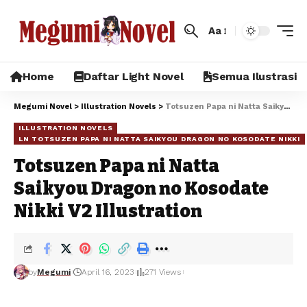
Aa
Home
Daftar Light Novel
Semua Ilustrasi
Megumi Novel
>
Illustration Novels
>
Totsuzen Papa ni Natta Saikyou Dragon no Kosodate Nikki V2 Illustration
ILLUSTRATION NOVELS
LN TOTSUZEN PAPA NI NATTA SAIKYOU DRAGON NO KOSODATE NIKKI
Totsuzen Papa ni Natta
Saikyou Dragon no Kosodate
Nikki V2 Illustration
by
Megumi
April 16, 2023
271 Views