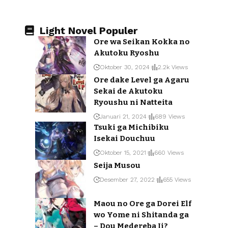
Light Novel Populer
Ore wa Seikan Kokka no
Akutoku Ryoshu
Oktober 30, 2024
2.2k Views
Ore dake Level ga Agaru
Sekai de Akutoku
Ryoushu ni Natteita
Januari 21, 2024
689 Views
Tsuki ga Michibiku
Isekai Douchuu
Oktober 15, 2021
660 Views
Seija Musou
Desember 27, 2022
655 Views
Maou no Ore ga Dorei Elf
wo Yome ni Shitanda ga
– Dou Medereba Ii?