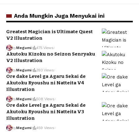
Anda Mungkin Juga Menyukai ini
Greatest Magician is Ultimate Quest
V2 Illustration
by
Megumi
475 Views
Akutoku Kizoku no Seizon Senryaku
V2 Illustration
by
Megumi
393 Views
Ore dake Level ga Agaru Sekai de
Akutoku Ryoushu ni Natteita V4
Illustration
by
Megumi
508 Views
Ore dake Level ga Agaru Sekai de
Akutoku Ryoushu ni Natteita V3
Illustration
by
Megumi
459 Views