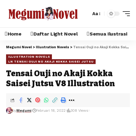
Aa
Home
Daftar Light Novel
Semua Ilustrasi
Megumi Novel
>
Illustration Novels
>
Tensai Ouji no Akaji Kokka Saisei Jutsu V8 Illustration
ILLUSTRATION NOVELS
LN TENSAI OUJI NO AKAJI KOKKA SAISEI JUTSU
Tensai Ouji no Akaji Kokka
Saisei Jutsu V8 Illustration
by
Megumi
Februari 18, 2022
308 Views