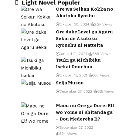
Light Novel Populer
Ore wa Seikan Kokka no
Akutoku Ryoshu
Oktober 30, 2024
2.2k Views
Ore dake Level ga Agaru
Sekai de Akutoku
Ryoushu ni Natteita
Januari 21, 2024
689 Views
Tsuki ga Michibiku
Isekai Douchuu
Oktober 15, 2021
660 Views
Seija Musou
Desember 27, 2022
655 Views
Maou no Ore ga Dorei Elf
wo Yome ni Shitanda ga
– Dou Medereba Ii?
September 27, 2022
594 Views