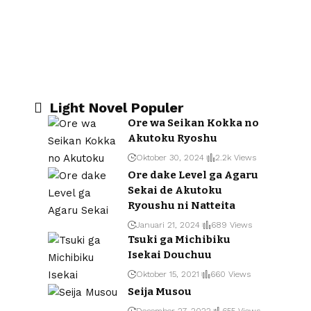
Light Novel Populer
Ore wa Seikan Kokka no
Akutoku Ryoshu
Oktober 30, 2024
2.2k Views
Ore dake Level ga Agaru
Sekai de Akutoku
Ryoushu ni Natteita
Januari 21, 2024
689 Views
Tsuki ga Michibiku
Isekai Douchuu
Oktober 15, 2021
660 Views
Seija Musou
Desember 27, 2022
655 Views