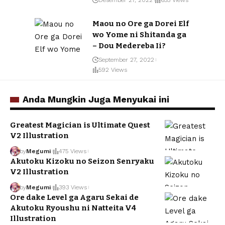
Maou no Ore ga Dorei Elf
wo Yome ni Shitanda ga
– Dou Medereba Ii?
September 27, 2022
592 Views
Anda Mungkin Juga Menyukai ini
Greatest Magician is Ultimate Quest
V2 Illustration
by
Megumi
475 Views
Akutoku Kizoku no Seizon Senryaku
V2 Illustration
by
Megumi
393 Views
Ore dake Level ga Agaru Sekai de
Akutoku Ryoushu ni Natteita V4
Illustration