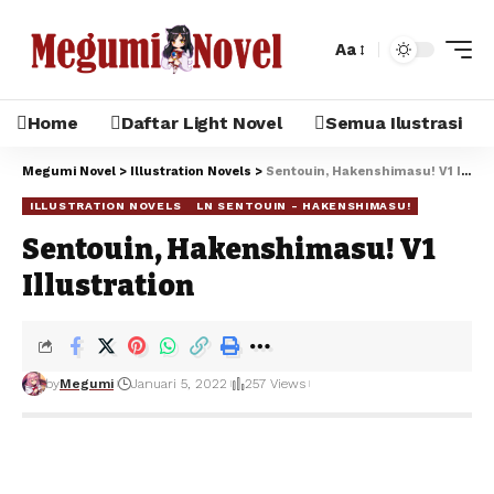
Aa
Home
Daftar Light Novel
Semua Ilustrasi
Megumi Novel
>
Illustration Novels
>
Sentouin, Hakenshimasu! V1 Illustration
ILLUSTRATION NOVELS
LN SENTOUIN - HAKENSHIMASU!
Sentouin, Hakenshimasu! V1
Illustration
by
Megumi
Januari 5, 2022
257 Views