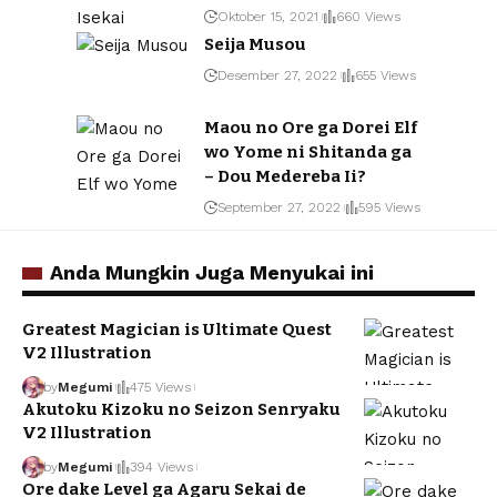
Oktober 15, 2021
660 Views
Seija Musou
Desember 27, 2022
655 Views
Maou no Ore ga Dorei Elf
wo Yome ni Shitanda ga
– Dou Medereba Ii?
September 27, 2022
595 Views
Anda Mungkin Juga Menyukai ini
Greatest Magician is Ultimate Quest
V2 Illustration
by
Megumi
475 Views
Akutoku Kizoku no Seizon Senryaku
V2 Illustration
by
Megumi
394 Views
Ore dake Level ga Agaru Sekai de