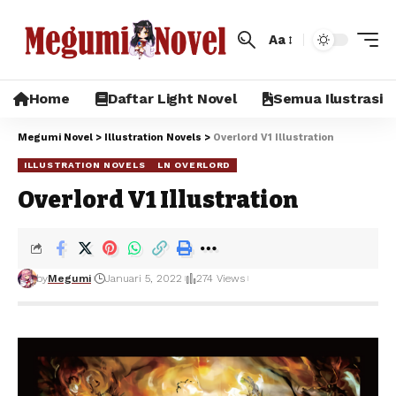
Aa
Home
Daftar Light Novel
Semua Ilustrasi
Megumi Novel
>
Illustration Novels
>
Overlord V1 Illustration
ILLUSTRATION NOVELS
LN OVERLORD
Overlord V1 Illustration
by
Megumi
Januari 5, 2022
274 Views