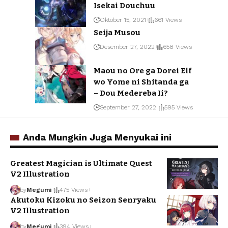
Isekai Douchuu
Oktober 15, 2021
661 Views
Seija Musou
Desember 27, 2022
658 Views
Maou no Ore ga Dorei Elf
wo Yome ni Shitanda ga
– Dou Medereba Ii?
September 27, 2022
595 Views
Anda Mungkin Juga Menyukai ini
Greatest Magician is Ultimate Quest
V2 Illustration
by
Megumi
475 Views
Akutoku Kizoku no Seizon Senryaku
V2 Illustration
by
Megumi
394 Views