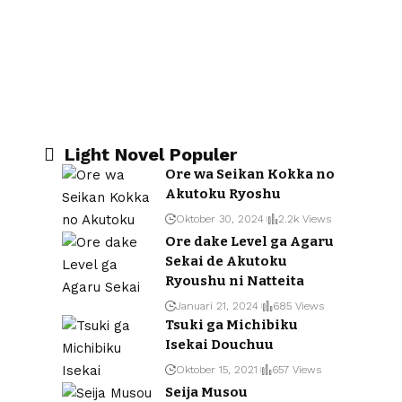
Light Novel Populer
Ore wa Seikan Kokka no
Akutoku Ryoshu
Oktober 30, 2024
2.2k Views
Ore dake Level ga Agaru
Sekai de Akutoku
Ryoushu ni Natteita
Januari 21, 2024
685 Views
Tsuki ga Michibiku
Isekai Douchuu
Oktober 15, 2021
657 Views
Seija Musou