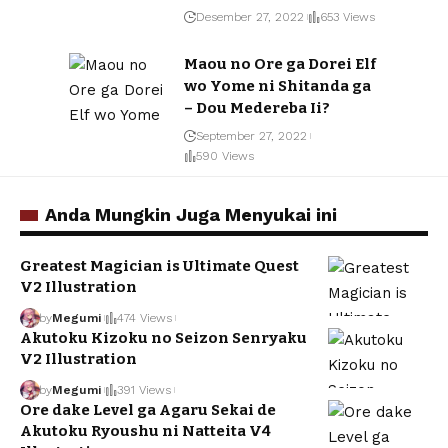
Desember 27, 2022
653 Views
Maou no Ore ga Dorei Elf
wo Yome ni Shitanda ga
– Dou Medereba Ii?
September 27, 2022
590 Views
Anda Mungkin Juga Menyukai ini
Greatest Magician is Ultimate Quest
V2 Illustration
by
Megumi
474 Views
Akutoku Kizoku no Seizon Senryaku
V2 Illustration
by
Megumi
391 Views
Ore dake Level ga Agaru Sekai de
Akutoku Ryoushu ni Natteita V4