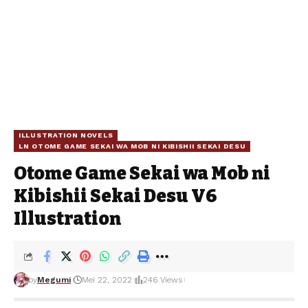
ILLUSTRATION NOVELS
LN OTOME GAME SEKAI WA MOB NI KIBISHII SEKAI DESU
Otome Game Sekai wa Mob ni
Kibishii Sekai Desu V6
Illustration
by
Megumi
Mei 22, 2022
246 Views