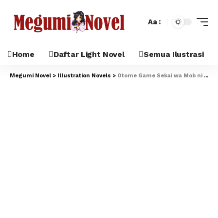
Aa
Home
Daftar Light Novel
Semua Ilustrasi
Megumi Novel
>
Illustration Novels
>
Otome Game Sekai wa Mob ni Kibishii Sekai Desu V6 Illustration