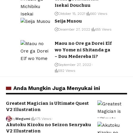
Isekai Douchuu
Oktober 15, 2021
660 Views
Seija Musou
Desember 27, 2022
655 Views
Maou no Ore ga Dorei Elf
wo Yome ni Shitanda ga
– Dou Medereba Ii?
September 27, 2022
592 Views
Anda Mungkin Juga Menyukai ini
Greatest Magician is Ultimate Quest
V2 Illustration
by
Megumi
475 Views
Akutoku Kizoku no Seizon Senryaku
V2 Illustration