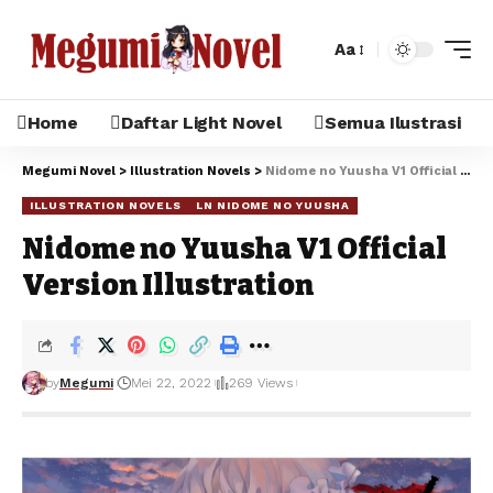
Aa
Home
Daftar Light Novel
Semua Ilustrasi
Megumi Novel
>
Illustration Novels
>
Nidome no Yuusha V1 Official Version Illustration
ILLUSTRATION NOVELS
LN NIDOME NO YUUSHA
Nidome no Yuusha V1 Official
Version Illustration
by
Megumi
Mei 22, 2022
269 Views