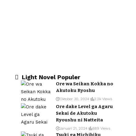
Light Novel Populer
Ore wa Seikan Kokka no
Akutoku Ryoshu
Oktober 30, 2024
2.2k Views
Ore dake Level ga Agaru
Sekai de Akutoku
Ryoushu ni Natteita
Januari 21, 2024
689 Views
Tsuki ga Michibiku