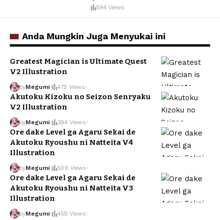
594 Views
Anda Mungkin Juga Menyukai ini
Greatest Magician is Ultimate Quest
V2 Illustration
by
Megumi
475 Views
Akutoku Kizoku no Seizon Senryaku
V2 Illustration
by
Megumi
394 Views
Ore dake Level ga Agaru Sekai de
Akutoku Ryoushu ni Natteita V4
Illustration
by
Megumi
509 Views
Ore dake Level ga Agaru Sekai de
Akutoku Ryoushu ni Natteita V3
Illustration
by
Megumi
459 Views