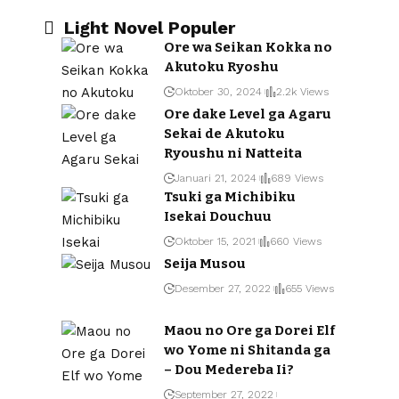
Light Novel Populer
Ore wa Seikan Kokka no
Akutoku Ryoshu
Oktober 30, 2024
2.2k Views
Ore dake Level ga Agaru
Sekai de Akutoku
Ryoushu ni Natteita
Januari 21, 2024
689 Views
Tsuki ga Michibiku
Isekai Douchuu
Oktober 15, 2021
660 Views
Seija Musou
Desember 27, 2022
655 Views
Maou no Ore ga Dorei Elf
wo Yome ni Shitanda ga
– Dou Medereba Ii?
September 27, 2022