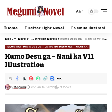
Aa
Home
Daftar Light Novel
Semua Ilustrasi
Megumi Novel
>
Illustration Novels
>
Kumo Desu ga – Nani ka V11 Illustration
ILLUSTRATION NOVELS
LN KUMO DESU GA - NANI KA
Kumo Desu ga – Nani ka V11
Illustration
by
Megumi
Februari 14, 2022
271 Views