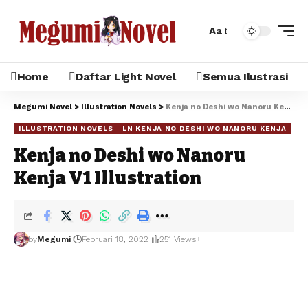
Aa
Home
Daftar Light Novel
Semua Ilustrasi
Megumi Novel
>
Illustration Novels
>
Kenja no Deshi wo Nanoru Kenja V1 Illustration
ILLUSTRATION NOVELS
LN KENJA NO DESHI WO NANORU KENJA
Kenja no Deshi wo Nanoru
Kenja V1 Illustration
by
Megumi
Februari 18, 2022
251 Views