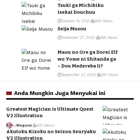
Tsuki ga Michibiku
Isekai Douchuu
Oktober 15, 2021
659 Views
Seija Musou
Desember 27, 2022
655 Views
Maou no Ore ga Dorei Elf
wo Yome ni Shitanda ga
– Dou Medereba Ii?
September 27, 2022
591 Views
Anda Mungkin Juga Menyukai ini
Greatest Magician is Ultimate Quest
V2 Illustration
by
Megumi
475 Views
Akutoku Kizoku no Seizon Senryaku
V2 Illustration