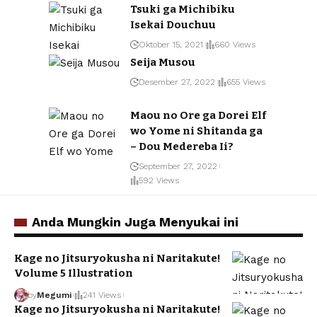
Tsuki ga Michibiku
Isekai Douchuu
Oktober 15, 2021
660 Views
Seija Musou
Desember 27, 2022
655 Views
Maou no Ore ga Dorei Elf
wo Yome ni Shitanda ga
– Dou Medereba Ii?
September 27, 2022
592 Views
Anda Mungkin Juga Menyukai ini
Kage no Jitsuryokusha ni Naritakute!
Volume 5 Illustration
by
Megumi
241 Views
Kage no Jitsuryokusha ni Naritakute!