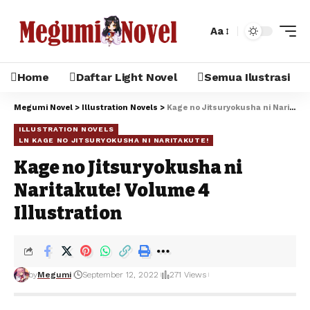
Aa
Home
Daftar Light Novel
Semua Ilustrasi
Megumi Novel
>
Illustration Novels
>
Kage no Jitsuryokusha ni Naritakute! Volume 4 Illustration
ILLUSTRATION NOVELS
LN KAGE NO JITSURYOKUSHA NI NARITAKUTE!
Kage no Jitsuryokusha ni
Naritakute! Volume 4
Illustration
by
Megumi
September 12, 2022
271 Views