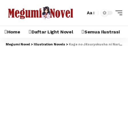
Aa
Home
Daftar Light Novel
Semua Ilustrasi
Megumi Novel
>
Illustration Novels
>
Kage no Jitsuryokusha ni Naritakute! Volume 3 Illustration