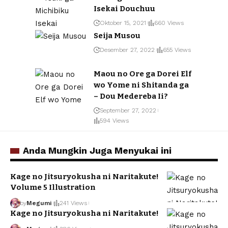
Isekai Douchuu
Oktober 15, 2021
660 Views
Seija Musou
Desember 27, 2022
655 Views
Maou no Ore ga Dorei Elf
wo Yome ni Shitanda ga
– Dou Medereba Ii?
September 27, 2022
594 Views
Anda Mungkin Juga Menyukai ini
Kage no Jitsuryokusha ni Naritakute!
Volume 5 Illustration
by
Megumi
241 Views
Kage no Jitsuryokusha ni Naritakute!