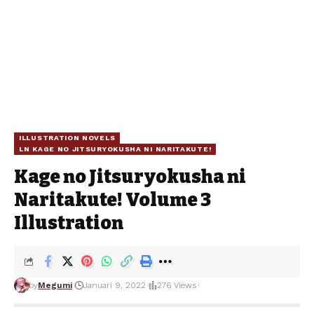
ILLUSTRATION NOVELS
LN KAGE NO JITSURYOKUSHA NI NARITAKUTE!
Kage no Jitsuryokusha ni
Naritakute! Volume 3
Illustration
by
Megumi
Januari 9, 2022
276 Views