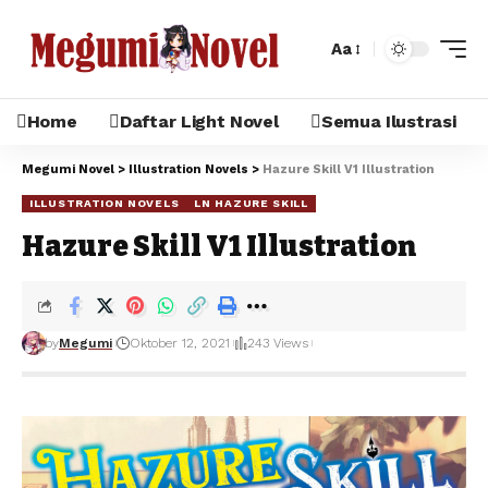
Aa
Home
Daftar Light Novel
Semua Ilustrasi
Megumi Novel
>
Illustration Novels
>
Hazure Skill V1 Illustration
ILLUSTRATION NOVELS
LN HAZURE SKILL
Hazure Skill V1 Illustration
by
Megumi
Oktober 12, 2021
243 Views