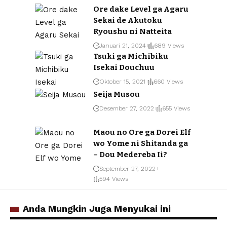
Ore dake Level ga Agaru
Sekai de Akutoku
Ryoushu ni Natteita
Januari 21, 2024
689 Views
Tsuki ga Michibiku
Isekai Douchuu
Oktober 15, 2021
660 Views
Seija Musou
Desember 27, 2022
655 Views
Maou no Ore ga Dorei Elf
wo Yome ni Shitanda ga
– Dou Medereba Ii?
September 27, 2022
594 Views
Anda Mungkin Juga Menyukai ini