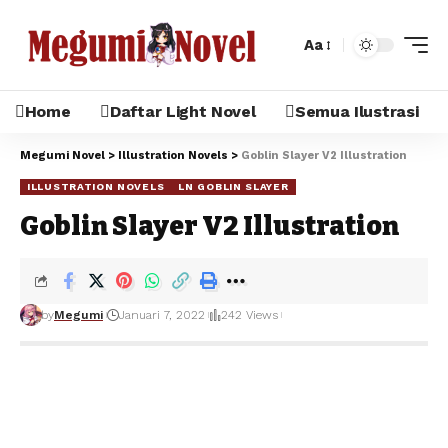
Aa
Home
Daftar Light Novel
Semua Ilustrasi
Megumi Novel
>
Illustration Novels
>
Goblin Slayer V2 Illustration
ILLUSTRATION NOVELS
LN GOBLIN SLAYER
Goblin Slayer V2 Illustration
by
Megumi
Januari 7, 2022
242 Views