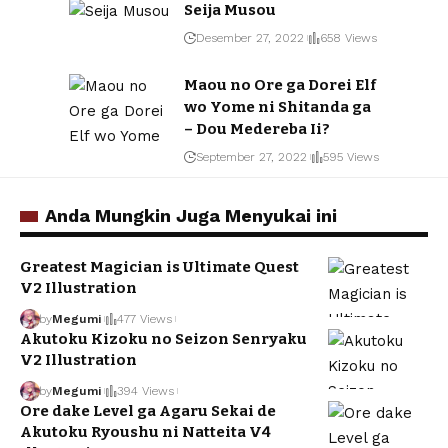
Seija Musou
Desember 27, 2022
658 Views
Maou no Ore ga Dorei Elf
wo Yome ni Shitanda ga
– Dou Medereba Ii?
September 27, 2022
595 Views
Anda Mungkin Juga Menyukai ini
Greatest Magician is Ultimate Quest
V2 Illustration
by
Megumi
477 Views
Akutoku Kizoku no Seizon Senryaku
V2 Illustration
by
Megumi
394 Views
Ore dake Level ga Agaru Sekai de
Akutoku Ryoushu ni Natteita V4