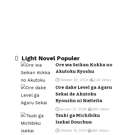
Light Novel Populer
Ore wa Seikan Kokka no
Akutoku Ryoshu
Oktober 30, 2024
2.2k Views
Ore dake Level ga Agaru
Sekai de Akutoku
Ryoushu ni Natteita
Januari 21, 2024
690 Views
Tsuki ga Michibiku
Isekai Douchuu
Oktober 15, 2021
662 Views